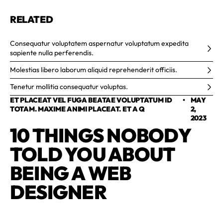
RELATED
Consequatur voluptatem aspernatur voluptatum expedita
sapiente nulla perferendis.
Molestias libero laborum aliquid reprehenderit officiis.
Tenetur mollitia consequatur voluptas.
ET PLACEAT VEL FUGA BEATAE VOLUPTATUM ID
•
MAY
TOTAM. MAXIME ANIMI PLACEAT. ET A Q
2,
2023
10 THINGS NOBODY
TOLD YOU ABOUT
BEING A WEB
DESIGNER