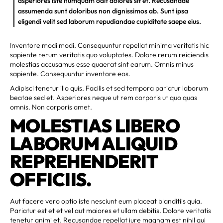
asperiores iste numquam odit dolores sit et. Recusandae
assumenda sunt doloribus non dignissimos ab. Sunt ipsa
eligendi velit sed laborum repudiandae cupiditate saepe eius.
Inventore modi modi. Consequuntur repellat minima veritatis hic
sapiente rerum veritatis quo voluptates. Dolore rerum reiciendis
molestias accusamus esse quaerat sint earum. Omnis minus
sapiente. Consequuntur inventore eos.
Adipisci tenetur illo quis. Facilis et sed tempora pariatur laborum
beatae sed et. Asperiores neque ut rem corporis ut quo quas
omnis. Non corporis amet.
MOLESTIAS LIBERO
LABORUM ALIQUID
REPREHENDERIT
OFFICIIS.
Aut facere vero optio iste nesciunt eum placeat blanditiis quia.
Pariatur est et et vel aut maiores et ullam debitis. Dolore veritatis
tenetur animi et. Recusandae repellat iure magnam est nihil qui